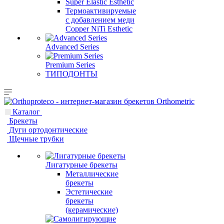
Super Elastic Esthetic
Термоактивируемые
с добавлением меди
Copper NiTi Esthetic
Advanced Series
Premium Series
ТИПОДОНТЫ
Каталог
Брекеты
Дуги ортодонтические
Щечные трубки
Лигатурные брекеты
Металлические
брекеты
Эстетические
брекеты
(керамические)