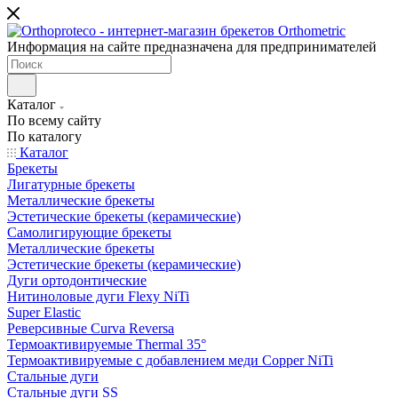
Информация на сайте предназначена для предпринимателей
Каталог
По всему сайту
По каталогу
Каталог
Брекеты
Лигатурные брекеты
Металлические брекеты
Эстетические брекеты (керамические)
Самолигирующие брекеты
Металлические брекеты
Эстетические брекеты (керамические)
Дуги ортодонтические
Нитиноловые дуги Flexy NiTi
Super Elastic
Реверсивные Curva Reversa
Термоактивируемые Thermal 35°
Термоактивируемые с добавлением меди Copper NiTi
Стальные дуги
Стальные дуги SS