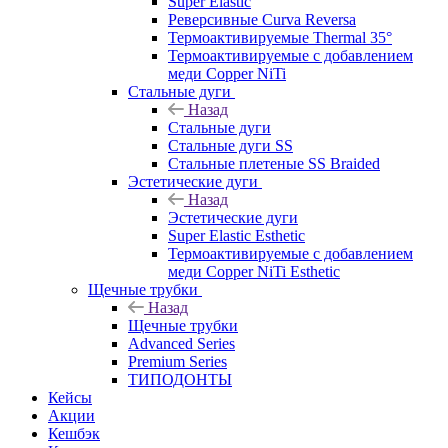
Super Elastic
Реверсивные Curva Reversa
Термоактивируемые Thermal 35°
Термоактивируемые с добавлением
меди Copper NiTi
Стальные дуги
Назад
Стальные дуги
Стальные дуги SS
Стальные плетеные SS Braided
Эстетические дуги
Назад
Эстетические дуги
Super Elastic Esthetic
Термоактивируемые с добавлением
меди Copper NiTi Esthetic
Щечные трубки
Назад
Щечные трубки
Advanced Series
Premium Series
ТИПОДОНТЫ
Кейсы
Акции
Кешбэк