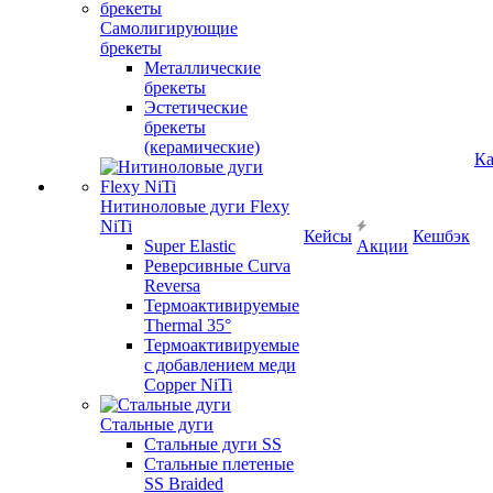
Самолигирующие
брекеты
Металлические
брекеты
Эстетические
брекеты
(керамические)
Ка
Нитиноловые дуги Flexy
NiTi
Кейсы
Кешбэк
Super Elastic
Акции
Реверсивные Curva
Reversa
Термоактивируемые
Thermal 35°
Термоактивируемые
с добавлением меди
Copper NiTi
Стальные дуги
Стальные дуги SS
Стальные плетеные
SS Braided