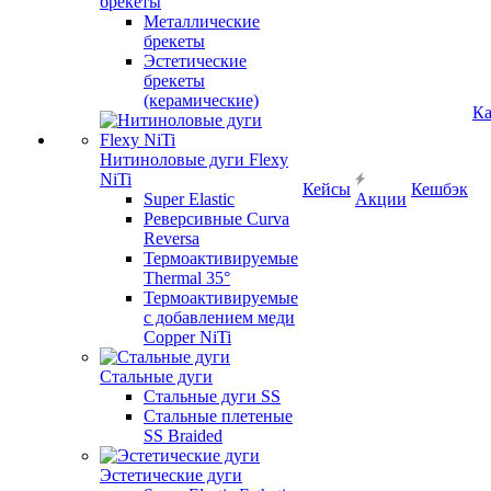
брекеты
Металлические
брекеты
Эстетические
брекеты
(керамические)
Ка
Нитиноловые дуги Flexy
NiTi
Кейсы
Кешбэк
Super Elastic
Акции
Реверсивные Curva
Reversa
Термоактивируемые
Thermal 35°
Термоактивируемые
с добавлением меди
Copper NiTi
Стальные дуги
Стальные дуги SS
Стальные плетеные
SS Braided
Эстетические дуги