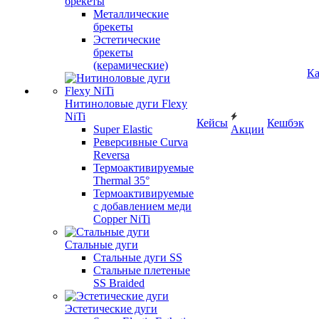
брекеты
Металлические
брекеты
Эстетические
брекеты
(керамические)
Ка
Нитиноловые дуги Flexy
NiTi
Кейсы
Кешбэк
Super Elastic
Акции
Реверсивные Curva
Reversa
Термоактивируемые
Thermal 35°
Термоактивируемые
с добавлением меди
Copper NiTi
Стальные дуги
Стальные дуги SS
Стальные плетеные
SS Braided
Эстетические дуги