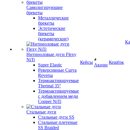
Самолигирующие
брекеты
Металлические
брекеты
Эстетические
брекеты
(керамические)
Ка
Нитиноловые дуги Flexy
NiTi
Кейсы
Кешбэк
Super Elastic
Акции
Реверсивные Curva
Reversa
Термоактивируемые
Thermal 35°
Термоактивируемые
с добавлением меди
Copper NiTi
Стальные дуги
Стальные дуги SS
Стальные плетеные
SS Braided