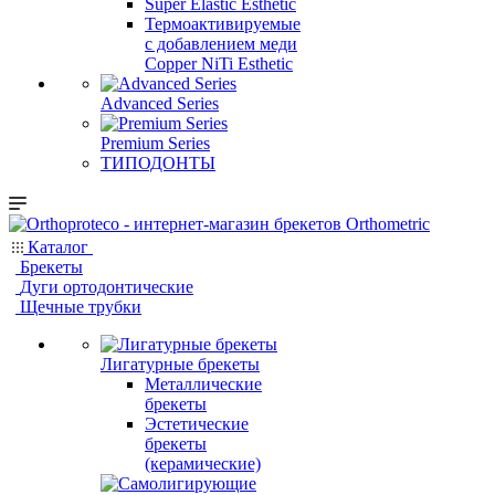
Super Elastic Esthetic
Термоактивируемые
с добавлением меди
Copper NiTi Esthetic
Advanced Series
Premium Series
ТИПОДОНТЫ
Каталог
Брекеты
Дуги ортодонтические
Щечные трубки
Лигатурные брекеты
Металлические
брекеты
Эстетические
брекеты
(керамические)