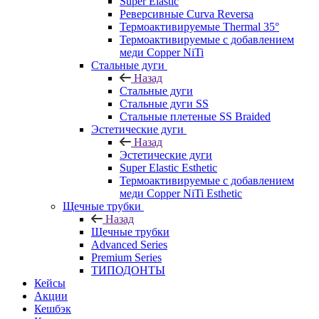
Super Elastic
Реверсивные Curva Reversa
Термоактивируемые Thermal 35°
Термоактивируемые с добавлением
меди Copper NiTi
Стальные дуги
Назад
Стальные дуги
Стальные дуги SS
Стальные плетеные SS Braided
Эстетические дуги
Назад
Эстетические дуги
Super Elastic Esthetic
Термоактивируемые с добавлением
меди Copper NiTi Esthetic
Щечные трубки
Назад
Щечные трубки
Advanced Series
Premium Series
ТИПОДОНТЫ
Кейсы
Акции
Кешбэк