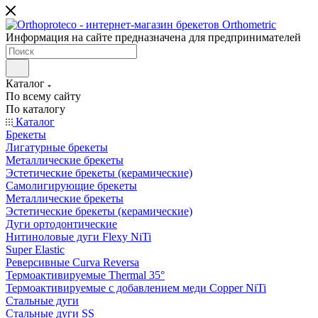
Информация на сайте предназначена для предпринимателей
Каталог
По всему сайту
По каталогу
Каталог
Брекеты
Лигатурные брекеты
Металлические брекеты
Эстетические брекеты (керамические)
Самолигирующие брекеты
Металлические брекеты
Эстетические брекеты (керамические)
Дуги ортодонтические
Нитиноловые дуги Flexy NiTi
Super Elastic
Реверсивные Curva Reversa
Термоактивируемые Thermal 35°
Термоактивируемые с добавлением меди Copper NiTi
Стальные дуги
Стальные дуги SS