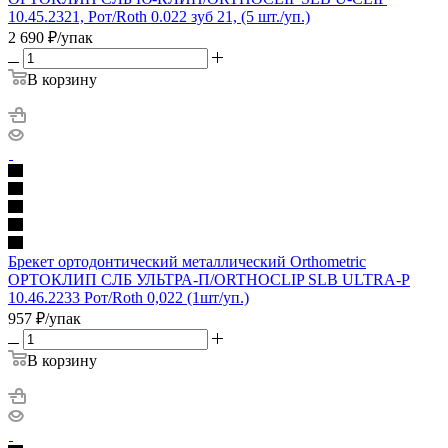
10.45.2321, Рот/Roth 0.022 зуб 21, (5 шт./уп.)
2 690
₽
/упак
В корзину
Брекет ортодонтический металлический Orthometric
ОРТОКЛИП СЛБ УЛЬТРА-П/ORTHOCLIP SLB ULTRA-P
10.46.2233 Рот/Roth 0,022 (1шт/уп.)
957
₽
/упак
В корзину