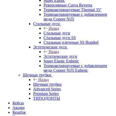
Super Elastic
Реверсивные Curva Reversa
Термоактивируемые Thermal 35°
Термоактивируемые с добавлением
меди Copper NiTi
Стальные дуги
Назад
Стальные дуги
Стальные дуги SS
Стальные плетеные SS Braided
Эстетические дуги
Назад
Эстетические дуги
Super Elastic Esthetic
Термоактивируемые с добавлением
меди Copper NiTi Esthetic
Щечные трубки
Назад
Щечные трубки
Advanced Series
Premium Series
ТИПОДОНТЫ
Кейсы
Акции
Кешбэк