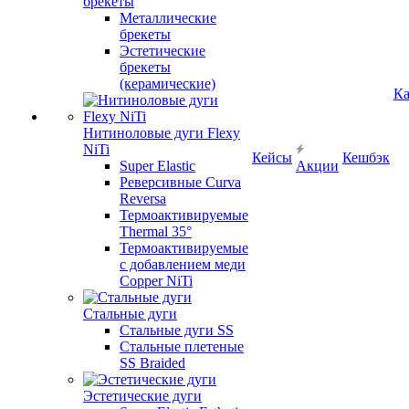
брекеты
Металлические
брекеты
Эстетические
брекеты
(керамические)
Ка
Нитиноловые дуги Flexy
NiTi
Кейсы
Кешбэк
Super Elastic
Акции
Реверсивные Curva
Reversa
Термоактивируемые
Thermal 35°
Термоактивируемые
с добавлением меди
Copper NiTi
Стальные дуги
Стальные дуги SS
Стальные плетеные
SS Braided
Эстетические дуги