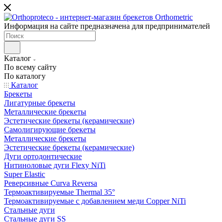
Информация на сайте предназначена для предпринимателей
Каталог
По всему сайту
По каталогу
Каталог
Брекеты
Лигатурные брекеты
Металлические брекеты
Эстетические брекеты (керамические)
Самолигирующие брекеты
Металлические брекеты
Эстетические брекеты (керамические)
Дуги ортодонтические
Нитиноловые дуги Flexy NiTi
Super Elastic
Реверсивные Curva Reversa
Термоактивируемые Thermal 35°
Термоактивируемые с добавлением меди Copper NiTi
Стальные дуги
Стальные дуги SS