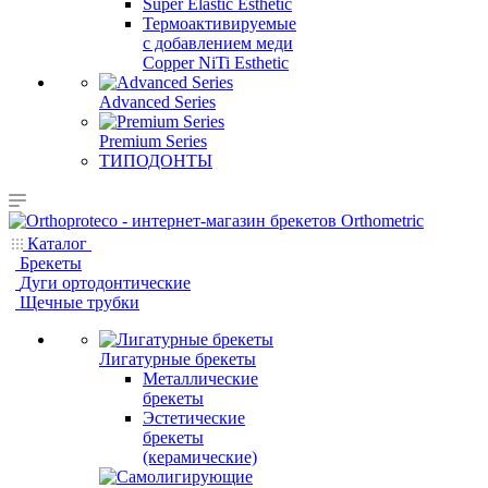
Super Elastic Esthetic
Термоактивируемые
с добавлением меди
Copper NiTi Esthetic
Advanced Series
Premium Series
ТИПОДОНТЫ
Каталог
Брекеты
Дуги ортодонтические
Щечные трубки
Лигатурные брекеты
Металлические
брекеты
Эстетические
брекеты
(керамические)