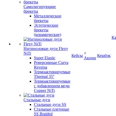
Самолигирующие
брекеты
Металлические
брекеты
Эстетические
брекеты
(керамические)
Ка
Нитиноловые дуги Flexy
NiTi
Кейсы
Кешбэк
Super Elastic
Акции
Реверсивные Curva
Reversa
Термоактивируемые
Thermal 35°
Термоактивируемые
с добавлением меди
Copper NiTi
Стальные дуги
Стальные дуги SS
Стальные плетеные
SS Braided