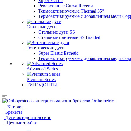
Super Elastic
Реверсивные Curva Reversa
Термоактивируемые Thermal 35°
Термоактивируемые с добавлением меди Copp
Стальные дуги
Стальные дуги SS
Стальные плетеные SS Braided
Эстетические дуги
Super Elastic Esthetic
Термоактивируемые с добавлением меди Coppe
Advanced Series
Premium Series
ТИПОДОНТЫ
Каталог
Брекеты
Дуги ортодонтические
Щечные трубки