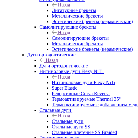
Назад
Лигатурные брекеты
Металлические брекеты
Эстетические брекеты (керамические)
Самолигирующие брекеты
Назад
Самолигирующие брекеты
Металлические брекеты
Эстетические брекеты (керамические)
Дуги ортодонтические
Назад
Дуги ортодонтические
Нитиноловые дуги Flexy NiTi
Назад
Нитиноловые дуги Flexy NiTi
Super Elastic
Реверсивные Curva Reversa
Термоактивируемые Thermal 35°
Термоактивируемые с добавлением меди
Стальные дуги
Назад
Стальные дуги
Стальные дуги SS
Стальные плетеные SS Braided
Эстетические дуги