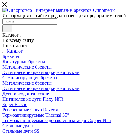
Информация на сайте предназначена для предпринимателей
Каталог
По всему сайту
По каталогу
Каталог
Брекеты
Лигатурные брекеты
Металлические брекеты
Эстетические брекеты (керамические)
Самолигирующие брекеты
Металлические брекеты
Эстетические брекеты (керамические)
Дуги ортодонтические
Нитиноловые дуги Flexy NiTi
Super Elastic
Реверсивные Curva Reversa
Термоактивируемые Thermal 35°
Термоактивируемые с добавлением меди Copper NiTi
Стальные дуги
Стальные дуги SS