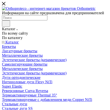
Информация на сайте предназначена для предпринимателей
Каталог
По всему сайту
По каталогу
Каталог
Брекеты
Лигатурные брекеты
Металлические брекеты
Эстетические брекеты (керамические)
Самолигирующие брекеты
Металлические брекеты
Эстетические брекеты (керамические)
Дуги ортодонтические
Нитиноловые дуги Flexy NiTi
Super Elastic
Реверсивные Curva Reversa
Термоактивируемые Thermal 35°
Термоактивируемые с добавлением меди Copper NiTi
Стальные дуги
Стальные дуги SS