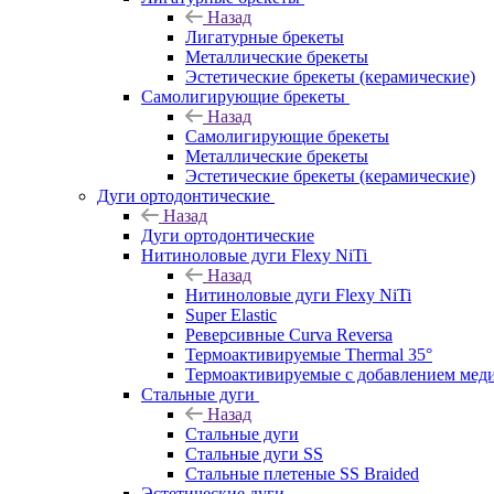
Назад
Лигатурные брекеты
Металлические брекеты
Эстетические брекеты (керамические)
Самолигирующие брекеты
Назад
Самолигирующие брекеты
Металлические брекеты
Эстетические брекеты (керамические)
Дуги ортодонтические
Назад
Дуги ортодонтические
Нитиноловые дуги Flexy NiTi
Назад
Нитиноловые дуги Flexy NiTi
Super Elastic
Реверсивные Curva Reversa
Термоактивируемые Thermal 35°
Термоактивируемые с добавлением меди
Стальные дуги
Назад
Стальные дуги
Стальные дуги SS
Стальные плетеные SS Braided
Эстетические дуги