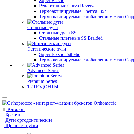
Super Elastic
Реверсивные Curva Reversa
Термоактивируемые Thermal 35°
Термоактивируемые с добавлением меди Copp
Стальные дуги
Стальные дуги SS
Стальные плетеные SS Braided
Эстетические дуги
Super Elastic Esthetic
Термоактивируемые с добавлением меди Coppe
Advanced Series
Premium Series
ТИПОДОНТЫ
Каталог
Брекеты
Дуги ортодонтические
Щечные трубки