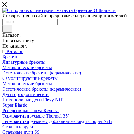
Информация на сайте предназначена для предпринимателей
Каталог
По всему сайту
По каталогу
Каталог
Брекеты
Лигатурные брекеты
Металлические брекеты
Эстетические брекеты (керамические)
Самолигирующие брекеты
Металлические брекеты
Эстетические брекеты (керамические)
Дуги ортодонтические
Нитиноловые дуги Flexy NiTi
Super Elastic
Реверсивные Curva Reversa
Термоактивируемые Thermal 35°
Термоактивируемые с добавлением меди Copper NiTi
Стальные дуги
Стальные дуги SS