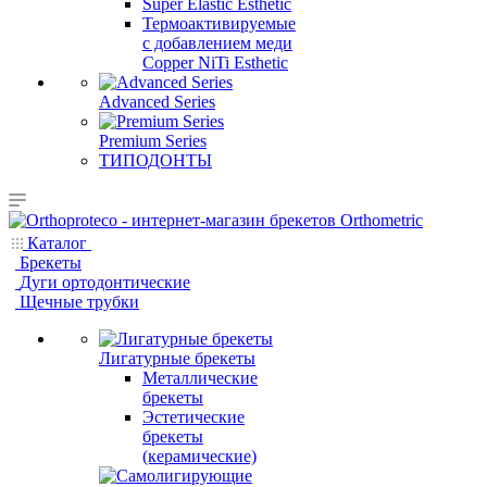
Super Elastic Esthetic
Термоактивируемые
с добавлением меди
Copper NiTi Esthetic
Advanced Series
Premium Series
ТИПОДОНТЫ
Каталог
Брекеты
Дуги ортодонтические
Щечные трубки
Лигатурные брекеты
Металлические
брекеты
Эстетические
брекеты
(керамические)