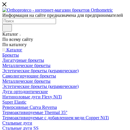
Информация на сайте предназначена для предпринимателей
Каталог
По всему сайту
По каталогу
Каталог
Брекеты
Лигатурные брекеты
Металлические брекеты
Эстетические брекеты (керамические)
Самолигирующие брекеты
Металлические брекеты
Эстетические брекеты (керамические)
Дуги ортодонтические
Нитиноловые дуги Flexy NiTi
Super Elastic
Реверсивные Curva Reversa
Термоактивируемые Thermal 35°
Термоактивируемые с добавлением меди Copper NiTi
Стальные дуги
Стальные дуги SS