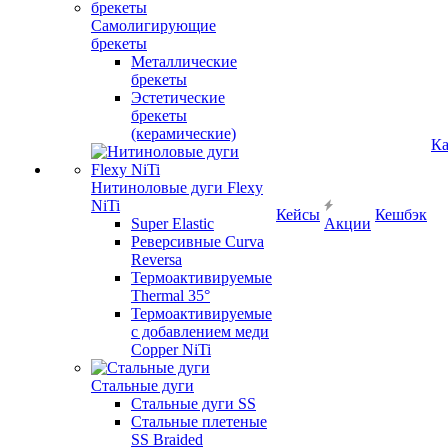
Самолигирующие
брекеты
Металлические
брекеты
Эстетические
брекеты
(керамические)
Ка
Нитиноловые дуги Flexy
NiTi
Кейсы
Кешбэк
Super Elastic
Акции
Реверсивные Curva
Reversa
Термоактивируемые
Thermal 35°
Термоактивируемые
с добавлением меди
Copper NiTi
Стальные дуги
Стальные дуги SS
Стальные плетеные
SS Braided