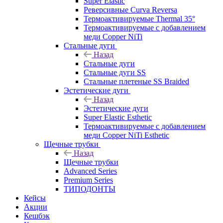
Super Elastic
Реверсивные Curva Reversa
Термоактивируемые Thermal 35°
Термоактивируемые с добавлением
меди Copper NiTi
Стальные дуги
Назад
Стальные дуги
Стальные дуги SS
Стальные плетеные SS Braided
Эстетические дуги
Назад
Эстетические дуги
Super Elastic Esthetic
Термоактивируемые с добавлением
меди Copper NiTi Esthetic
Щечные трубки
Назад
Щечные трубки
Advanced Series
Premium Series
ТИПОДОНТЫ
Кейсы
Акции
Кешбэк