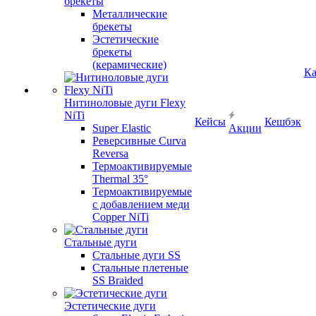
брекеты
Металлические
брекеты
Эстетические
брекеты
(керамические)
Ка
Нитиноловые дуги Flexy
NiTi
Кейсы
Кешбэк
Super Elastic
Акции
Реверсивные Curva
Reversa
Термоактивируемые
Thermal 35°
Термоактивируемые
с добавлением меди
Copper NiTi
Стальные дуги
Стальные дуги SS
Стальные плетеные
SS Braided
Эстетические дуги