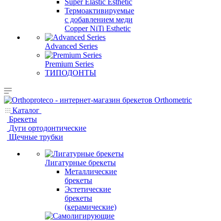
Super Elastic Esthetic
Термоактивируемые
с добавлением меди
Copper NiTi Esthetic
Advanced Series
Premium Series
ТИПОДОНТЫ
Каталог
Брекеты
Дуги ортодонтические
Щечные трубки
Лигатурные брекеты
Металлические
брекеты
Эстетические
брекеты
(керамические)