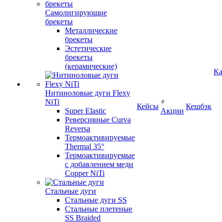
Самолигирующие
брекеты
Металлические
брекеты
Эстетические
брекеты
(керамические)
Ка
Нитиноловые дуги Flexy
NiTi
Кейсы
Кешбэк
Super Elastic
Акции
Реверсивные Curva
Reversa
Термоактивируемые
Thermal 35°
Термоактивируемые
с добавлением меди
Copper NiTi
Стальные дуги
Стальные дуги SS
Стальные плетеные
SS Braided