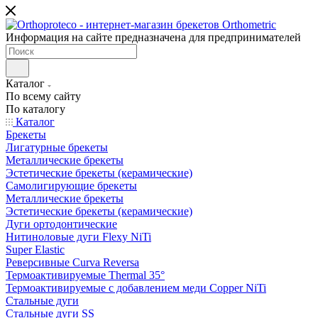
Информация на сайте предназначена для предпринимателей
Каталог
По всему сайту
По каталогу
Каталог
Брекеты
Лигатурные брекеты
Металлические брекеты
Эстетические брекеты (керамические)
Самолигирующие брекеты
Металлические брекеты
Эстетические брекеты (керамические)
Дуги ортодонтические
Нитиноловые дуги Flexy NiTi
Super Elastic
Реверсивные Curva Reversa
Термоактивируемые Thermal 35°
Термоактивируемые с добавлением меди Copper NiTi
Стальные дуги
Стальные дуги SS