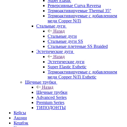
Super Elastic
Реверсивные Curva Reversa
Термоактивируемые Thermal 35°
Термоактивируемые с добавлением
меди Copper NiTi
Стальные дуги
Назад
Стальные дуги
Стальные дуги SS
Стальные плетеные SS Braided
Эстетические дуги
Назад
Эстетические дуги
Super Elastic Esthetic
Термоактивируемые с добавлением
меди Copper NiTi Esthetic
Щечные трубки
Назад
Щечные трубки
Advanced Series
Premium Series
ТИПОДОНТЫ
Кейсы
Акции
Кешбэк