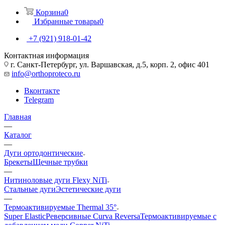
Корзина
0
Избранные товары
0
+7 (921) 918-01-42
Контактная информация
г. Санкт-Петербург, ул. Варшавская, д.5, корп. 2, офис 401
info@orthoproteco.ru
Вконтакте
Telegram
Главная
—
Каталог
—
Дуги ортодонтические
Брекеты
Щечные трубки
—
Нитиноловые дуги Flexy NiTi
Стальные дуги
Эстетические дуги
—
Термоактивируемые Thermal 35°
Super Elastic
Реверсивные Curva Reversa
Термоактивируемые с