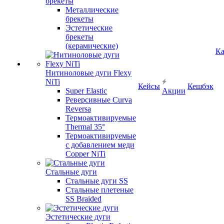
брекеты
Металлические
брекеты
Эстетические
брекеты
(керамические)
Ка
Нитиноловые дуги Flexy
NiTi
Кейсы
Кешбэк
Super Elastic
Акции
Реверсивные Curva
Reversa
Термоактивируемые
Thermal 35°
Термоактивируемые
с добавлением меди
Copper NiTi
Стальные дуги
Стальные дуги SS
Стальные плетеные
SS Braided
Эстетические дуги