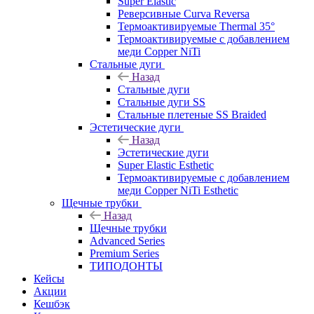
Super Elastic
Реверсивные Curva Reversa
Термоактивируемые Thermal 35°
Термоактивируемые с добавлением
меди Copper NiTi
Стальные дуги
Назад
Стальные дуги
Стальные дуги SS
Стальные плетеные SS Braided
Эстетические дуги
Назад
Эстетические дуги
Super Elastic Esthetic
Термоактивируемые с добавлением
меди Copper NiTi Esthetic
Щечные трубки
Назад
Щечные трубки
Advanced Series
Premium Series
ТИПОДОНТЫ
Кейсы
Акции
Кешбэк