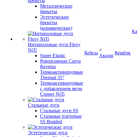
брекеты
Металлические
брекеты
Эстетические
брекеты
(керамические)
Ка
Нитиноловые дуги Flexy
NiTi
Кейсы
Кешбэк
Super Elastic
Акции
Реверсивные Curva
Reversa
Термоактивируемые
Thermal 35°
Термоактивируемые
с добавлением меди
Copper NiTi
Стальные дуги
Стальные дуги SS
Стальные плетеные
SS Braided
Эстетические дуги