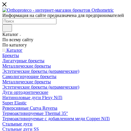
Информация на сайте предназначена для предпринимателей
Каталог
По всему сайту
По каталогу
Каталог
Брекеты
Лигатурные брекеты
Металлические брекеты
Эстетические брекеты (керамические)
Самолигирующие брекеты
Металлические брекеты
Эстетические брекеты (керамические)
Дуги ортодонтические
Нитиноловые дуги Flexy NiTi
Super Elastic
Реверсивные Curva Reversa
Термоактивируемые Thermal 35°
Термоактивируемые с добавлением меди Copper NiTi
Стальные дуги
Стальные дуги SS