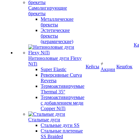
Самолигирующие
брекеты
Металлические
брекеты
Эстетические
брекеты
(керамические)
Ка
Нитиноловые дуги Flexy
NiTi
Кейсы
Кешбэк
Super Elastic
Акции
Реверсивные Curva
Reversa
Термоактивируемые
Thermal 35°
Термоактивируемые
с добавлением меди
Copper NiTi
Стальные дуги
Стальные дуги SS
Стальные плетеные
SS Braided