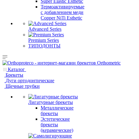
Super Elastic Esthetic
Термоактивируемые
с добавлением меди
Copper NiTi Esthetic
Advanced Series
Premium Series
ТИПОДОНТЫ
Каталог
Брекеты
Дуги ортодонтические
Щечные трубки
Лигатурные брекеты
Металлические
брекеты
Эстетические
брекеты
(керамические)