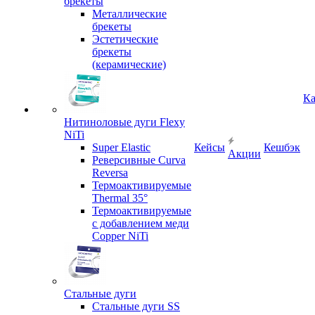
брекеты
Металлические
брекеты
Эстетические
брекеты
(керамические)
Ка
Нитиноловые дуги Flexy
NiTi
Super Elastic
Кейсы
Кешбэк
Акции
Реверсивные Curva
Reversa
Термоактивируемые
Thermal 35°
Термоактивируемые
с добавлением меди
Copper NiTi
Стальные дуги
Стальные дуги SS