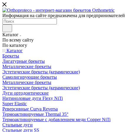
Информация на сайте предназначена для предпринимателей
Каталог
По всему сайту
По каталогу
Каталог
Брекеты
Лигатурные брекеты
Металлические брекеты
Эстетические брекеты (керамические)
Самолигирующие брекеты
Металлические брекеты
Эстетические брекеты (керамические)
Дуги ортодонтические
Нитиноловые дуги Flexy NiTi
Super Elastic
Реверсивные Curva Reversa
Термоактивируемые Thermal 35°
Термоактивируемые с добавлением меди Copper NiTi
Стальные дуги
Стальные дуги SS