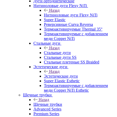
Дуги ортодонтические
Нитиноловые дуги Flexy NiTi
Назад
Нитиноловые дуги Flexy NiTi
Super Elastic
Реверсивные Curva Reversa
Термоактивируемые Thermal 35°
Термоактивируемые с добавлением
меди Copper NiTi
Стальные дуги
Назад
Стальные дуги
Стальные дуги SS
Стальные плетеные SS Braided
Эстетические дуги
Назад
Эстетические дуги
Super Elastic Esthetic
Термоактивируемые с добавлением
меди Copper NiTi Esthetic
Щечные трубки
Назад
Щечные трубки
Advanced Series
Premium Series