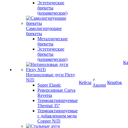
Эстетические
брекеты
(керамические)
Самолигирующие
брекеты
Металлические
брекеты
Эстетические
брекеты
(керамические)
Ка
Нитиноловые дуги Flexy
NiTi
Кейсы
Кешбэк
Super Elastic
Акции
Реверсивные Curva
Reversa
Термоактивируемые
Thermal 35°
Термоактивируемые
с добавлением меди
Copper NiTi