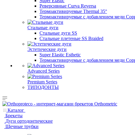
Super Elastic
Реверсивные Curva Reversa
Термоактивируемые Thermal 35°
Термоактивируемые с добавлением меди Copp
Стальные дуги
Стальные дуги SS
Стальные плетеные SS Braided
Эстетические дуги
Super Elastic Esthetic
Термоактивируемые с добавлением меди Coppe
Advanced Series
Premium Series
ТИПОДОНТЫ
Каталог
Брекеты
Дуги ортодонтические
Щечные трубки