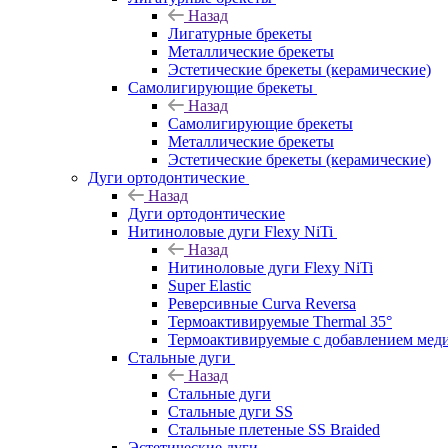
Назад
Лигатурные брекеты
Металлические брекеты
Эстетические брекеты (керамические)
Самолигирующие брекеты
Назад
Самолигирующие брекеты
Металлические брекеты
Эстетические брекеты (керамические)
Дуги ортодонтические
Назад
Дуги ортодонтические
Нитиноловые дуги Flexy NiTi
Назад
Нитиноловые дуги Flexy NiTi
Super Elastic
Реверсивные Curva Reversa
Термоактивируемые Thermal 35°
Термоактивируемые с добавлением меди
Стальные дуги
Назад
Стальные дуги
Стальные дуги SS
Стальные плетеные SS Braided
Эстетические дуги