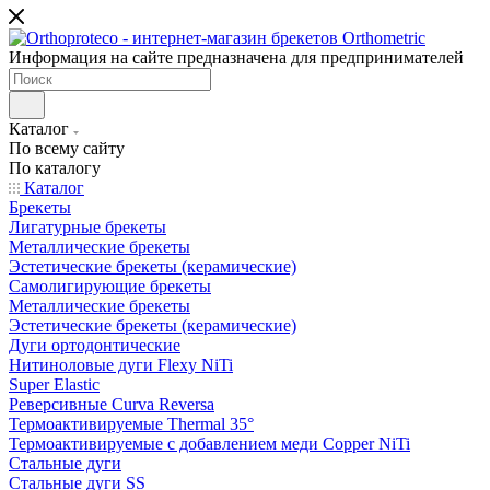
Информация на сайте предназначена для предпринимателей
Каталог
По всему сайту
По каталогу
Каталог
Брекеты
Лигатурные брекеты
Металлические брекеты
Эстетические брекеты (керамические)
Самолигирующие брекеты
Металлические брекеты
Эстетические брекеты (керамические)
Дуги ортодонтические
Нитиноловые дуги Flexy NiTi
Super Elastic
Реверсивные Curva Reversa
Термоактивируемые Thermal 35°
Термоактивируемые с добавлением меди Copper NiTi
Стальные дуги
Стальные дуги SS