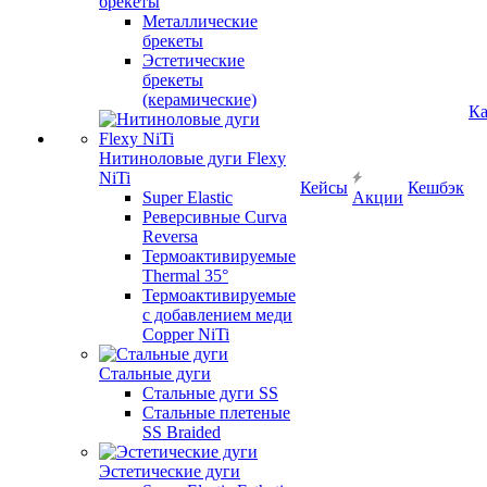
брекеты
Металлические
брекеты
Эстетические
брекеты
(керамические)
Ка
Нитиноловые дуги Flexy
NiTi
Кейсы
Кешбэк
Super Elastic
Акции
Реверсивные Curva
Reversa
Термоактивируемые
Thermal 35°
Термоактивируемые
с добавлением меди
Copper NiTi
Стальные дуги
Стальные дуги SS
Стальные плетеные
SS Braided
Эстетические дуги