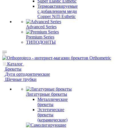
Super Elastic Esthetic
Термоактивируемые
с добавлением меди
Copper NiTi Esthetic
Advanced Series
Premium Series
ТИПОДОНТЫ
Каталог
Брекеты
Дуги ортодонтические
Щечные трубки
Лигатурные брекеты
Металлические
брекеты
Эстетические
брекеты
(керамические)