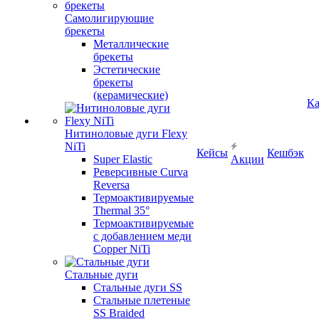
Самолигирующие
брекеты
Металлические
брекеты
Эстетические
брекеты
(керамические)
Ка
Нитиноловые дуги Flexy
NiTi
Кейсы
Кешбэк
Super Elastic
Акции
Реверсивные Curva
Reversa
Термоактивируемые
Thermal 35°
Термоактивируемые
с добавлением меди
Copper NiTi
Стальные дуги
Стальные дуги SS
Стальные плетеные
SS Braided