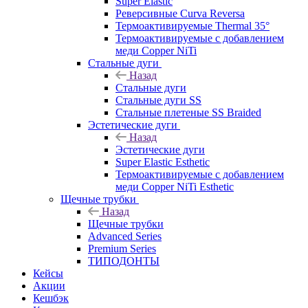
Super Elastic
Реверсивные Curva Reversa
Термоактивируемые Thermal 35°
Термоактивируемые с добавлением
меди Copper NiTi
Стальные дуги
Назад
Стальные дуги
Стальные дуги SS
Стальные плетеные SS Braided
Эстетические дуги
Назад
Эстетические дуги
Super Elastic Esthetic
Термоактивируемые с добавлением
меди Copper NiTi Esthetic
Щечные трубки
Назад
Щечные трубки
Advanced Series
Premium Series
ТИПОДОНТЫ
Кейсы
Акции
Кешбэк