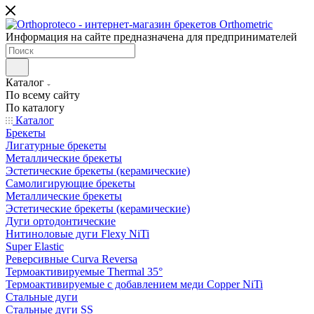
Информация на сайте предназначена для предпринимателей
Каталог
По всему сайту
По каталогу
Каталог
Брекеты
Лигатурные брекеты
Металлические брекеты
Эстетические брекеты (керамические)
Самолигирующие брекеты
Металлические брекеты
Эстетические брекеты (керамические)
Дуги ортодонтические
Нитиноловые дуги Flexy NiTi
Super Elastic
Реверсивные Curva Reversa
Термоактивируемые Thermal 35°
Термоактивируемые с добавлением меди Copper NiTi
Стальные дуги
Стальные дуги SS