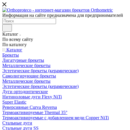
Информация на сайте предназначена для предпринимателей
Каталог
По всему сайту
По каталогу
Каталог
Брекеты
Лигатурные брекеты
Металлические брекеты
Эстетические брекеты (керамические)
Самолигирующие брекеты
Металлические брекеты
Эстетические брекеты (керамические)
Дуги ортодонтические
Нитиноловые дуги Flexy NiTi
Super Elastic
Реверсивные Curva Reversa
Термоактивируемые Thermal 35°
Термоактивируемые с добавлением меди Copper NiTi
Стальные дуги
Стальные дуги SS