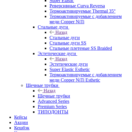
Super Elastic
Реверсивные Curva Reversa
Термоактивируемые Thermal 35°
Термоактивируемые с добавлением
меди Copper NiTi
Стальные дуги
Назад
Стальные дуги
Стальные дуги SS
Стальные плетеные SS Braided
Эстетические дуги
Назад
Эстетические дуги
Super Elastic Esthetic
Термоактивируемые с добавлением
меди Copper NiTi Esthetic
Щечные трубки
Назад
Щечные трубки
Advanced Series
Premium Series
ТИПОДОНТЫ
Кейсы
Акции
Кешбэк