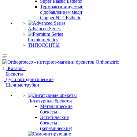
Super Elastic Esthetic
Термоактивируемые
с добавлением меди
Copper NiTi Esthetic
Advanced Series
Premium Series
ТИПОДОНТЫ
Каталог
Брекеты
Дуги ортодонтические
Щечные трубки
Лигатурные брекеты
Металлические
брекеты
Эстетические
брекеты
(керамические)