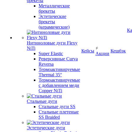
брекеты
Металлические
брекеты
Эстетические
брекеты
(керамические)
Ка
Нитиноловые дуги Flexy
NiTi
Кейсы
Кешбэк
Super Elastic
Акции
Реверсивные Curva
Reversa
Термоактивируемые
Thermal 35°
Термоактивируемые
с добавлением меди
Copper NiTi
Стальные дуги
Стальные дуги SS
Стальные плетеные
SS Braided
Эстетические дуги