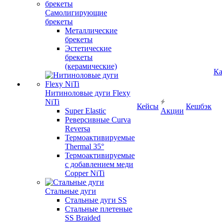
Самолигирующие
брекеты
Металлические
брекеты
Эстетические
брекеты
(керамические)
Ка
Нитиноловые дуги Flexy
NiTi
Кейсы
Кешбэк
Super Elastic
Акции
Реверсивные Curva
Reversa
Термоактивируемые
Thermal 35°
Термоактивируемые
с добавлением меди
Copper NiTi
Стальные дуги
Стальные дуги SS
Стальные плетеные
SS Braided