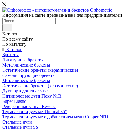
Информация на сайте предназначена для предпринимателей
Каталог
По всему сайту
По каталогу
Каталог
Брекеты
Лигатурные брекеты
Металлические брекеты
Эстетические брекеты (керамические)
Самолигирующие брекеты
Металлические брекеты
Эстетические брекеты (керамические)
Дуги ортодонтические
Нитиноловые дуги Flexy NiTi
Super Elastic
Реверсивные Curva Reversa
Термоактивируемые Thermal 35°
Термоактивируемые с добавлением меди Copper NiTi
Стальные дуги
Стальные дуги SS