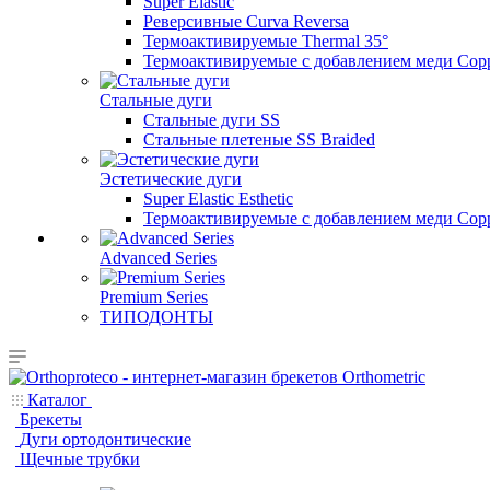
Super Elastic
Реверсивные Curva Reversa
Термоактивируемые Thermal 35°
Термоактивируемые с добавлением меди Copp
Стальные дуги
Стальные дуги SS
Стальные плетеные SS Braided
Эстетические дуги
Super Elastic Esthetic
Термоактивируемые с добавлением меди Coppe
Advanced Series
Premium Series
ТИПОДОНТЫ
Каталог
Брекеты
Дуги ортодонтические
Щечные трубки