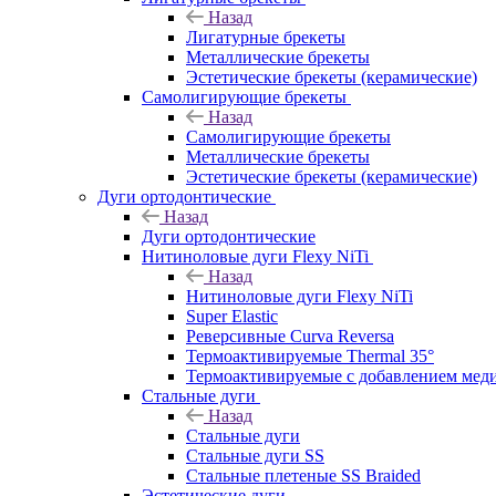
Назад
Лигатурные брекеты
Металлические брекеты
Эстетические брекеты (керамические)
Самолигирующие брекеты
Назад
Самолигирующие брекеты
Металлические брекеты
Эстетические брекеты (керамические)
Дуги ортодонтические
Назад
Дуги ортодонтические
Нитиноловые дуги Flexy NiTi
Назад
Нитиноловые дуги Flexy NiTi
Super Elastic
Реверсивные Curva Reversa
Термоактивируемые Thermal 35°
Термоактивируемые с добавлением меди
Стальные дуги
Назад
Стальные дуги
Стальные дуги SS
Стальные плетеные SS Braided
Эстетические дуги