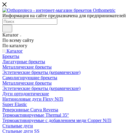
Информация на сайте предназначена для предпринимателей
Каталог
По всему сайту
По каталогу
Каталог
Брекеты
Лигатурные брекеты
Металлические брекеты
Эстетические брекеты (керамические)
Самолигирующие брекеты
Металлические брекеты
Эстетические брекеты (керамические)
Дуги ортодонтические
Нитиноловые дуги Flexy NiTi
Super Elastic
Реверсивные Curva Reversa
Термоактивируемые Thermal 35°
Термоактивируемые с добавлением меди Copper NiTi
Стальные дуги
Стальные дуги SS