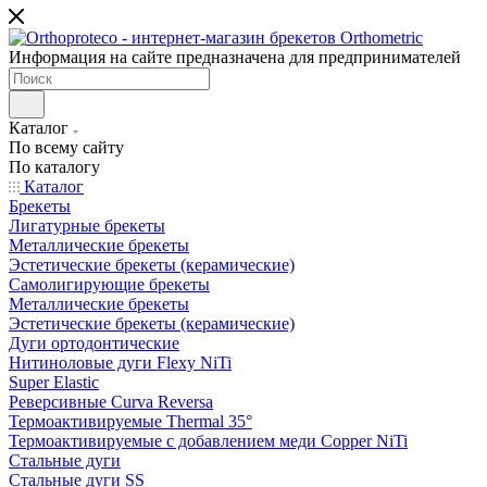
Информация на сайте предназначена для предпринимателей
Каталог
По всему сайту
По каталогу
Каталог
Брекеты
Лигатурные брекеты
Металлические брекеты
Эстетические брекеты (керамические)
Самолигирующие брекеты
Металлические брекеты
Эстетические брекеты (керамические)
Дуги ортодонтические
Нитиноловые дуги Flexy NiTi
Super Elastic
Реверсивные Curva Reversa
Термоактивируемые Thermal 35°
Термоактивируемые с добавлением меди Copper NiTi
Стальные дуги
Стальные дуги SS