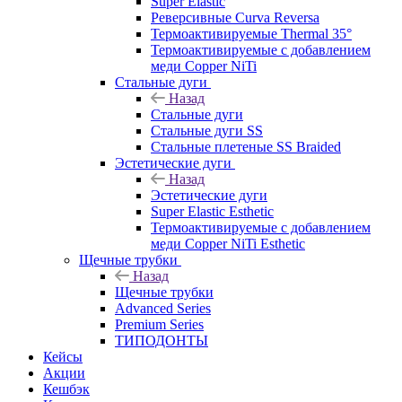
Super Elastic
Реверсивные Curva Reversa
Термоактивируемые Thermal 35°
Термоактивируемые с добавлением
меди Copper NiTi
Стальные дуги
Назад
Стальные дуги
Стальные дуги SS
Стальные плетеные SS Braided
Эстетические дуги
Назад
Эстетические дуги
Super Elastic Esthetic
Термоактивируемые с добавлением
меди Copper NiTi Esthetic
Щечные трубки
Назад
Щечные трубки
Advanced Series
Premium Series
ТИПОДОНТЫ
Кейсы
Акции
Кешбэк