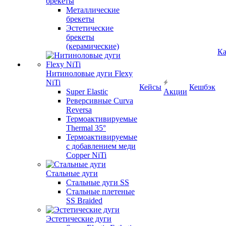
брекеты
Металлические
брекеты
Эстетические
брекеты
(керамические)
Ка
Нитиноловые дуги Flexy
NiTi
Кейсы
Кешбэк
Super Elastic
Акции
Реверсивные Curva
Reversa
Термоактивируемые
Thermal 35°
Термоактивируемые
с добавлением меди
Copper NiTi
Стальные дуги
Стальные дуги SS
Стальные плетеные
SS Braided
Эстетические дуги