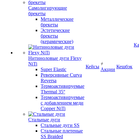
Самолигирующие
брекеты
Металлические
брекеты
Эстетические
брекеты
(керамические)
Ка
Нитиноловые дуги Flexy
NiTi
Кейсы
Кешбэк
Super Elastic
Акции
Реверсивные Curva
Reversa
Термоактивируемые
Thermal 35°
Термоактивируемые
с добавлением меди
Copper NiTi
Стальные дуги
Стальные дуги SS
Стальные плетеные
SS Braided