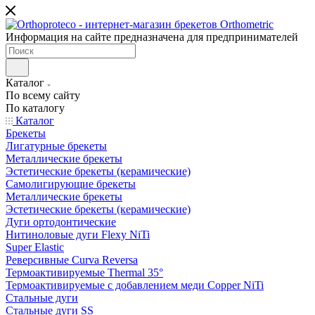
Информация на сайте предназначена для предпринимателей
Каталог
По всему сайту
По каталогу
Каталог
Брекеты
Лигатурные брекеты
Металлические брекеты
Эстетические брекеты (керамические)
Самолигирующие брекеты
Металлические брекеты
Эстетические брекеты (керамические)
Дуги ортодонтические
Нитиноловые дуги Flexy NiTi
Super Elastic
Реверсивные Curva Reversa
Термоактивируемые Thermal 35°
Термоактивируемые с добавлением меди Copper NiTi
Стальные дуги
Стальные дуги SS