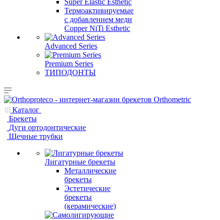
Super Elastic Esthetic
Термоактивируемые
с добавлением меди
Copper NiTi Esthetic
Advanced Series
Premium Series
ТИПОДОНТЫ
Каталог
Брекеты
Дуги ортодонтические
Щечные трубки
Лигатурные брекеты
Металлические
брекеты
Эстетические
брекеты
(керамические)