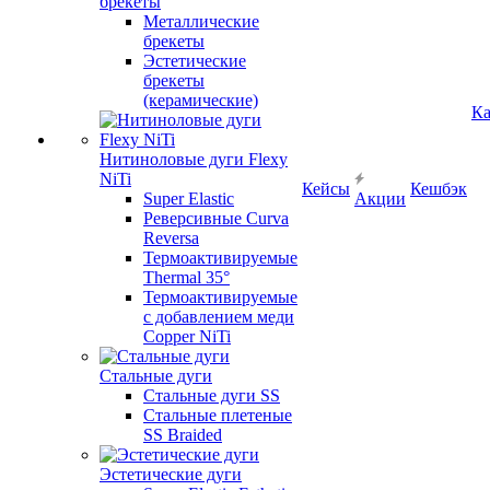
брекеты
Металлические
брекеты
Эстетические
брекеты
(керамические)
Ка
Нитиноловые дуги Flexy
NiTi
Кейсы
Кешбэк
Super Elastic
Акции
Реверсивные Curva
Reversa
Термоактивируемые
Thermal 35°
Термоактивируемые
с добавлением меди
Copper NiTi
Стальные дуги
Стальные дуги SS
Стальные плетеные
SS Braided
Эстетические дуги