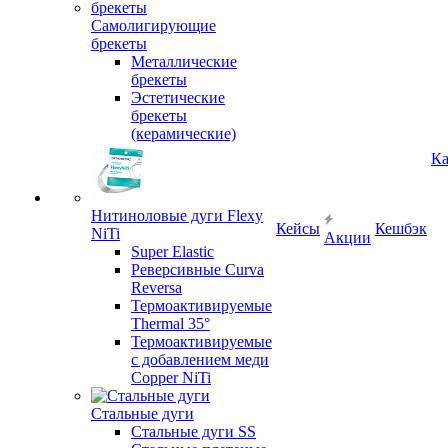
Самолигирующие
брекеты
Металлические
брекеты
Эстетические
брекеты
(керамические)
Ка
Нитиноловые дуги Flexy
Кейсы
Кешбэк
NiTi
Акции
Super Elastic
Реверсивные Curva
Reversa
Термоактивируемые
Thermal 35°
Термоактивируемые
с добавлением меди
Copper NiTi
Стальные дуги
Стальные дуги SS