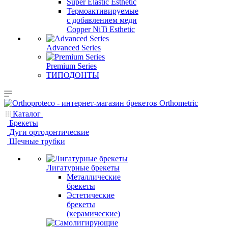
Super Elastic Esthetic
Термоактивируемые
с добавлением меди
Copper NiTi Esthetic
Advanced Series
Premium Series
ТИПОДОНТЫ
Каталог
Брекеты
Дуги ортодонтические
Щечные трубки
Лигатурные брекеты
Металлические
брекеты
Эстетические
брекеты
(керамические)