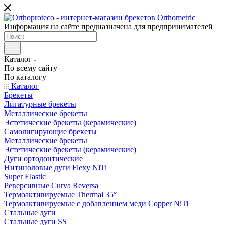
Информация на сайте предназначена для предпринимателей
Каталог
По всему сайту
По каталогу
Каталог
Брекеты
Лигатурные брекеты
Металлические брекеты
Эстетические брекеты (керамические)
Самолигирующие брекеты
Металлические брекеты
Эстетические брекеты (керамические)
Дуги ортодонтические
Нитиноловые дуги Flexy NiTi
Super Elastic
Реверсивные Curva Reversa
Термоактивируемые Thermal 35°
Термоактивируемые с добавлением меди Copper NiTi
Стальные дуги
Стальные дуги SS