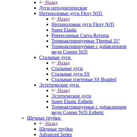
Назад
Дуги ортодонтические
Нитиноловые дуги Flexy NiTi
Назад
Нитиноловые дуги Flexy NiTi
Super Elastic
Реверсивные Curva Reversa
Термоактивируемые Thermal 35°
Термоактивируемые с добавлением
меди Copper NiTi
Стальные дуги
Назад
Стальные дуги
Стальные дуги SS
Стальные плетеные SS Braided
Эстетические дуги
Назад
Эстетические дуги
Super Elastic Esthetic
Термоактивируемые с добавлением
меди Copper NiTi Esthetic
Щечные трубки
Назад
Щечные трубки
Advanced Series