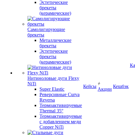
Эстетические
брекеты
(керамические)
Самолигирующие
брекеты
Металлические
брекеты
Эстетические
брекеты
(керамические)
Ка
Нитиноловые дуги Flexy
NiTi
Кейсы
Кешбэк
Super Elastic
Акции
Реверсивные Curva
Reversa
Термоактивируемые
Thermal 35°
Термоактивируемые
с добавлением меди
Copper NiTi