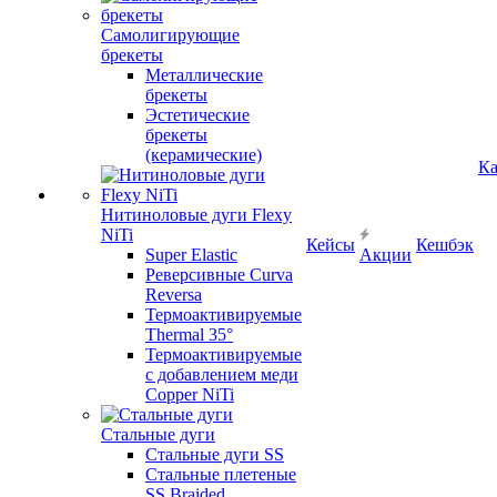
Самолигирующие
брекеты
Металлические
брекеты
Эстетические
брекеты
(керамические)
Ка
Нитиноловые дуги Flexy
NiTi
Кейсы
Кешбэк
Super Elastic
Акции
Реверсивные Curva
Reversa
Термоактивируемые
Thermal 35°
Термоактивируемые
с добавлением меди
Copper NiTi
Стальные дуги
Стальные дуги SS
Стальные плетеные
SS Braided