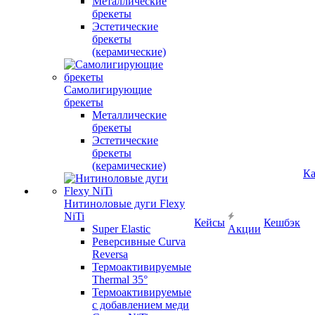
Металлические
брекеты
Эстетические
брекеты
(керамические)
Самолигирующие
брекеты
Металлические
брекеты
Эстетические
брекеты
(керамические)
Ка
Нитиноловые дуги Flexy
NiTi
Кейсы
Кешбэк
Super Elastic
Акции
Реверсивные Curva
Reversa
Термоактивируемые
Thermal 35°
Термоактивируемые
с добавлением меди