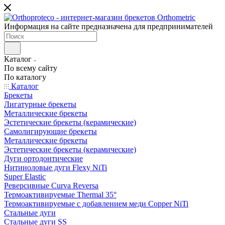
Информация на сайте предназначена для предпринимателей
Каталог
По всему сайту
По каталогу
Каталог
Брекеты
Лигатурные брекеты
Металлические брекеты
Эстетические брекеты (керамические)
Самолигирующие брекеты
Металлические брекеты
Эстетические брекеты (керамические)
Дуги ортодонтические
Нитиноловые дуги Flexy NiTi
Super Elastic
Реверсивные Curva Reversa
Термоактивируемые Thermal 35°
Термоактивируемые с добавлением меди Copper NiTi
Стальные дуги
Стальные дуги SS