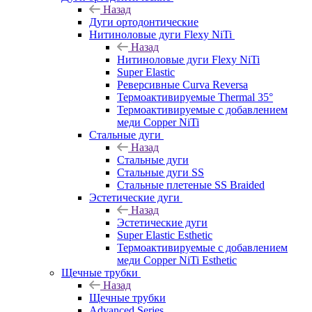
Назад
Дуги ортодонтические
Нитиноловые дуги Flexy NiTi
Назад
Нитиноловые дуги Flexy NiTi
Super Elastic
Реверсивные Curva Reversa
Термоактивируемые Thermal 35°
Термоактивируемые с добавлением
меди Copper NiTi
Стальные дуги
Назад
Стальные дуги
Стальные дуги SS
Стальные плетеные SS Braided
Эстетические дуги
Назад
Эстетические дуги
Super Elastic Esthetic
Термоактивируемые с добавлением
меди Copper NiTi Esthetic
Щечные трубки
Назад
Щечные трубки
Advanced Series