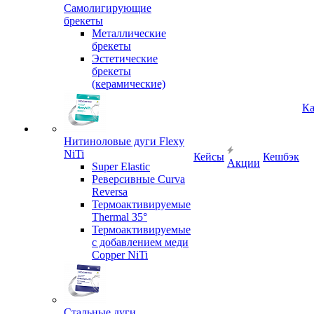
Самолигирующие
брекеты
Металлические
брекеты
Эстетические
брекеты
(керамические)
Ка
Нитиноловые дуги Flexy
NiTi
Кейсы
Кешбэк
Акции
Super Elastic
Реверсивные Curva
Reversa
Термоактивируемые
Thermal 35°
Термоактивируемые
с добавлением меди
Copper NiTi
Стальные дуги