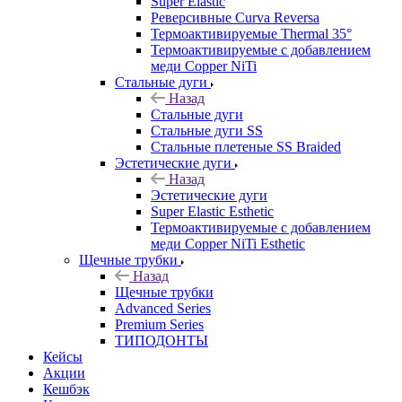
Super Elastic
Реверсивные Curva Reversa
Термоактивируемые Thermal 35°
Термоактивируемые с добавлением
меди Copper NiTi
Стальные дуги
Назад
Стальные дуги
Стальные дуги SS
Стальные плетеные SS Braided
Эстетические дуги
Назад
Эстетические дуги
Super Elastic Esthetic
Термоактивируемые с добавлением
меди Copper NiTi Esthetic
Щечные трубки
Назад
Щечные трубки
Advanced Series
Premium Series
ТИПОДОНТЫ
Кейсы
Акции
Кешбэк