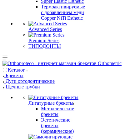
Super Elastic Esthetic
Термоактивируемые
с добавлением меди
Copper NiTi Esthetic
Advanced Series
Premium Series
ТИПОДОНТЫ
Каталог
Брекеты
Дуги ортодонтические
Щечные трубки
Лигатурные брекеты
Металлические
брекеты
Эстетические
брекеты
(керамические)