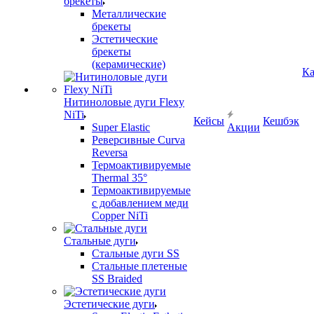
брекеты
Металлические
брекеты
Эстетические
брекеты
(керамические)
Ка
Нитиноловые дуги Flexy
NiTi
Кейсы
Кешбэк
Super Elastic
Акции
Реверсивные Curva
Reversa
Термоактивируемые
Thermal 35°
Термоактивируемые
с добавлением меди
Copper NiTi
Стальные дуги
Стальные дуги SS
Стальные плетеные
SS Braided
Эстетические дуги