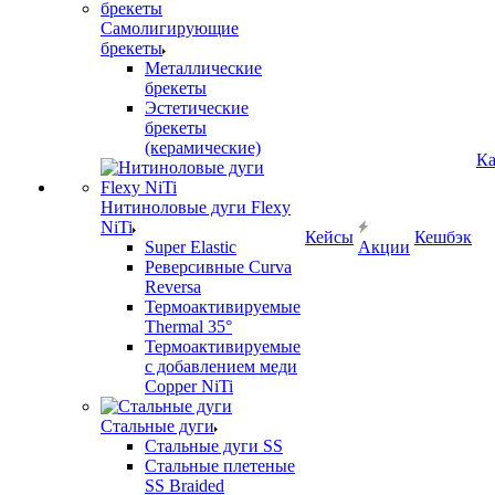
Самолигирующие
брекеты
Металлические
брекеты
Эстетические
брекеты
(керамические)
Ка
Нитиноловые дуги Flexy
NiTi
Кейсы
Кешбэк
Super Elastic
Акции
Реверсивные Curva
Reversa
Термоактивируемые
Thermal 35°
Термоактивируемые
с добавлением меди
Copper NiTi
Стальные дуги
Стальные дуги SS
Стальные плетеные
SS Braided