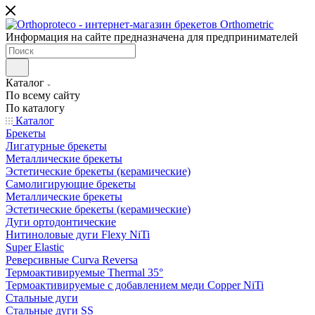
Информация на сайте предназначена для предпринимателей
Каталог
По всему сайту
По каталогу
Каталог
Брекеты
Лигатурные брекеты
Металлические брекеты
Эстетические брекеты (керамические)
Самолигирующие брекеты
Металлические брекеты
Эстетические брекеты (керамические)
Дуги ортодонтические
Нитиноловые дуги Flexy NiTi
Super Elastic
Реверсивные Curva Reversa
Термоактивируемые Thermal 35°
Термоактивируемые с добавлением меди Copper NiTi
Стальные дуги
Стальные дуги SS