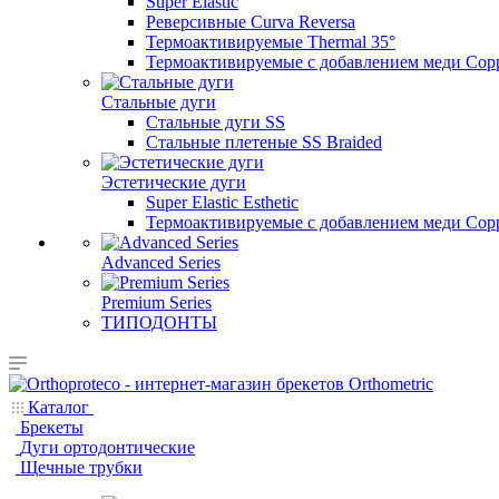
Super Elastic
Реверсивные Curva Reversa
Термоактивируемые Thermal 35°
Термоактивируемые с добавлением меди Copp
Стальные дуги
Стальные дуги SS
Стальные плетеные SS Braided
Эстетические дуги
Super Elastic Esthetic
Термоактивируемые с добавлением меди Coppe
Advanced Series
Premium Series
ТИПОДОНТЫ
Каталог
Брекеты
Дуги ортодонтические
Щечные трубки