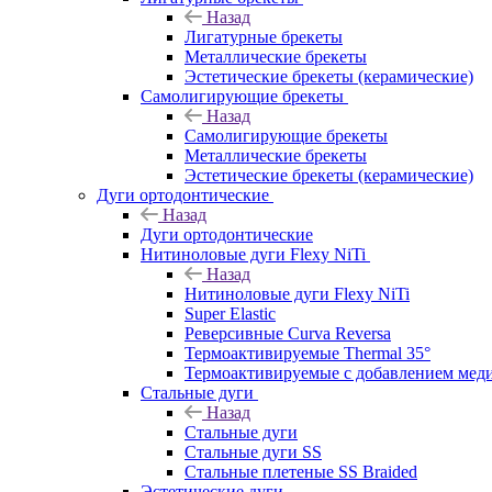
Назад
Лигатурные брекеты
Металлические брекеты
Эстетические брекеты (керамические)
Самолигирующие брекеты
Назад
Самолигирующие брекеты
Металлические брекеты
Эстетические брекеты (керамические)
Дуги ортодонтические
Назад
Дуги ортодонтические
Нитиноловые дуги Flexy NiTi
Назад
Нитиноловые дуги Flexy NiTi
Super Elastic
Реверсивные Curva Reversa
Термоактивируемые Thermal 35°
Термоактивируемые с добавлением меди
Стальные дуги
Назад
Стальные дуги
Стальные дуги SS
Стальные плетеные SS Braided
Эстетические дуги