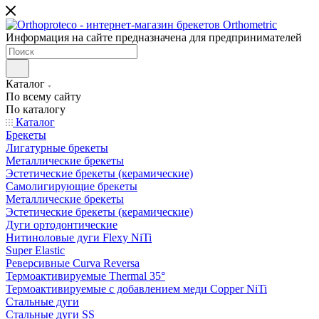
Информация на сайте предназначена для предпринимателей
Каталог
По всему сайту
По каталогу
Каталог
Брекеты
Лигатурные брекеты
Металлические брекеты
Эстетические брекеты (керамические)
Самолигирующие брекеты
Металлические брекеты
Эстетические брекеты (керамические)
Дуги ортодонтические
Нитиноловые дуги Flexy NiTi
Super Elastic
Реверсивные Curva Reversa
Термоактивируемые Thermal 35°
Термоактивируемые с добавлением меди Copper NiTi
Стальные дуги
Стальные дуги SS