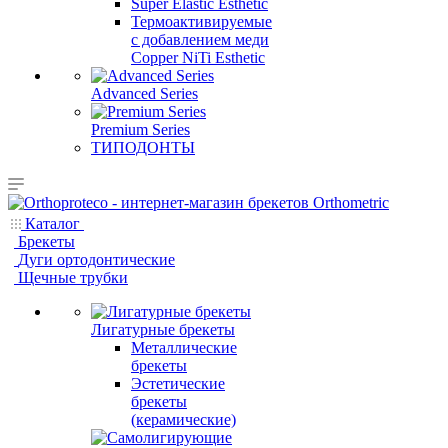
Super Elastic Esthetic
Термоактивируемые
с добавлением меди
Copper NiTi Esthetic
Advanced Series
Premium Series
ТИПОДОНТЫ
Каталог
Брекеты
Дуги ортодонтические
Щечные трубки
Лигатурные брекеты
Металлические
брекеты
Эстетические
брекеты
(керамические)