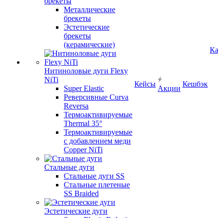
брекеты
Металлические
брекеты
Эстетические
брекеты
(керамические)
Ка
Нитиноловые дуги Flexy
NiTi
Кейсы
Кешбэк
Super Elastic
Акции
Реверсивные Curva
Reversa
Термоактивируемые
Thermal 35°
Термоактивируемые
с добавлением меди
Copper NiTi
Стальные дуги
Стальные дуги SS
Стальные плетеные
SS Braided
Эстетические дуги