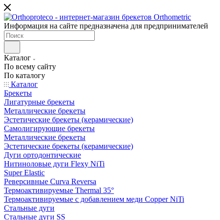
Информация на сайте предназначена для предпринимателей
Каталог
По всему сайту
По каталогу
Каталог
Брекеты
Лигатурные брекеты
Металлические брекеты
Эстетические брекеты (керамические)
Самолигирующие брекеты
Металлические брекеты
Эстетические брекеты (керамические)
Дуги ортодонтические
Нитиноловые дуги Flexy NiTi
Super Elastic
Реверсивные Curva Reversa
Термоактивируемые Thermal 35°
Термоактивируемые с добавлением меди Copper NiTi
Стальные дуги
Стальные дуги SS