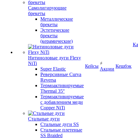
Самолигирующие
брекеты
Металлические
брекеты
Эстетические
брекеты
(керамические)
Ка
Нитиноловые дуги Flexy
NiTi
Кейсы
Кешбэк
Super Elastic
Акции
Реверсивные Curva
Reversa
Термоактивируемые
Thermal 35°
Термоактивируемые
с добавлением меди
Copper NiTi
Стальные дуги
Стальные дуги SS
Стальные плетеные
SS Braided