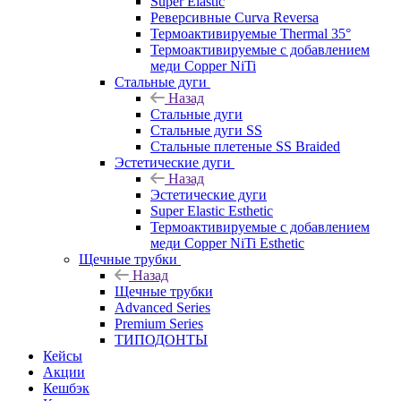
Super Elastic
Реверсивные Curva Reversa
Термоактивируемые Thermal 35°
Термоактивируемые с добавлением
меди Copper NiTi
Стальные дуги
Назад
Стальные дуги
Стальные дуги SS
Стальные плетеные SS Braided
Эстетические дуги
Назад
Эстетические дуги
Super Elastic Esthetic
Термоактивируемые с добавлением
меди Copper NiTi Esthetic
Щечные трубки
Назад
Щечные трубки
Advanced Series
Premium Series
ТИПОДОНТЫ
Кейсы
Акции
Кешбэк