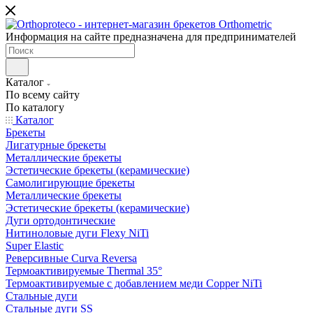
Информация на сайте предназначена для предпринимателей
Каталог
По всему сайту
По каталогу
Каталог
Брекеты
Лигатурные брекеты
Металлические брекеты
Эстетические брекеты (керамические)
Самолигирующие брекеты
Металлические брекеты
Эстетические брекеты (керамические)
Дуги ортодонтические
Нитиноловые дуги Flexy NiTi
Super Elastic
Реверсивные Curva Reversa
Термоактивируемые Thermal 35°
Термоактивируемые с добавлением меди Copper NiTi
Стальные дуги
Стальные дуги SS