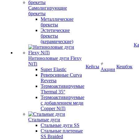
Самолигирующие
брекеты
Металлические
брекеты
Эстетические
брекеты
(керамические)
Ка
Нитиноловые дуги Flexy
NiTi
Кейсы
Кешбэк
Super Elastic
Акции
Реверсивные Curva
Reversa
Термоактивируемые
Thermal 35°
Термоактивируемые
с добавлением меди
Copper NiTi
Стальные дуги
Стальные дуги SS
Стальные плетеные
SS Braided