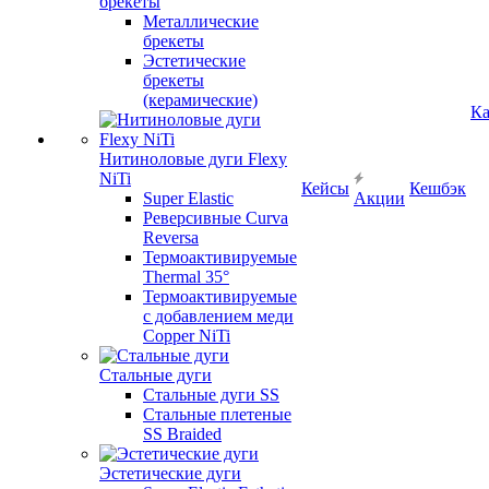
брекеты
Металлические
брекеты
Эстетические
брекеты
(керамические)
Ка
Нитиноловые дуги Flexy
NiTi
Кейсы
Кешбэк
Super Elastic
Акции
Реверсивные Curva
Reversa
Термоактивируемые
Thermal 35°
Термоактивируемые
с добавлением меди
Copper NiTi
Стальные дуги
Стальные дуги SS
Стальные плетеные
SS Braided
Эстетические дуги