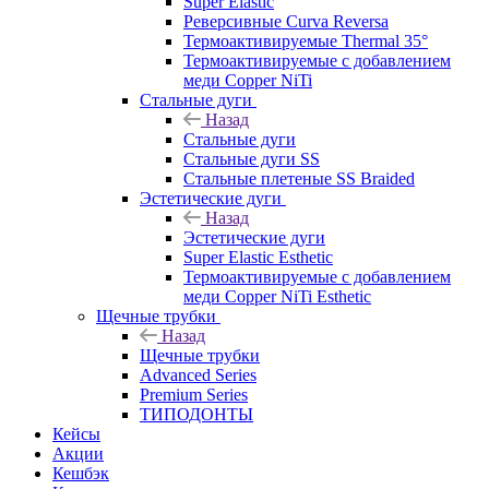
Super Elastic
Реверсивные Curva Reversa
Термоактивируемые Thermal 35°
Термоактивируемые с добавлением
меди Copper NiTi
Стальные дуги
Назад
Стальные дуги
Стальные дуги SS
Стальные плетеные SS Braided
Эстетические дуги
Назад
Эстетические дуги
Super Elastic Esthetic
Термоактивируемые с добавлением
меди Copper NiTi Esthetic
Щечные трубки
Назад
Щечные трубки
Advanced Series
Premium Series
ТИПОДОНТЫ
Кейсы
Акции
Кешбэк