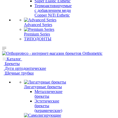
Super Elastic Esthetic
Термоактивируемые
с добавлением меди
Copper NiTi Esthetic
Advanced Series
Premium Series
ТИПОДОНТЫ
Каталог
Брекеты
Дуги ортодонтические
Щечные трубки
Лигатурные брекеты
Металлические
брекеты
Эстетические
брекеты
(керамические)