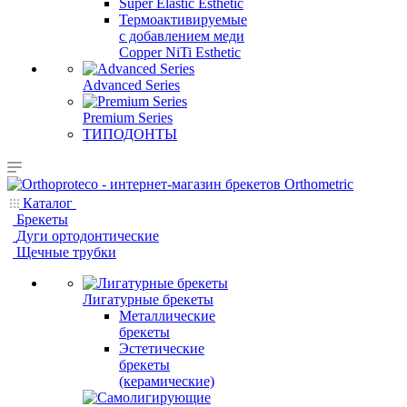
Super Elastic Esthetic
Термоактивируемые
с добавлением меди
Copper NiTi Esthetic
Advanced Series
Premium Series
ТИПОДОНТЫ
Каталог
Брекеты
Дуги ортодонтические
Щечные трубки
Лигатурные брекеты
Металлические
брекеты
Эстетические
брекеты
(керамические)