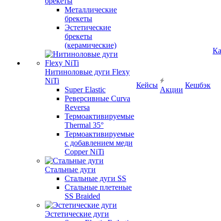
брекеты
Металлические
брекеты
Эстетические
брекеты
(керамические)
Ка
Нитиноловые дуги Flexy
NiTi
Кейсы
Кешбэк
Super Elastic
Акции
Реверсивные Curva
Reversa
Термоактивируемые
Thermal 35°
Термоактивируемые
с добавлением меди
Copper NiTi
Стальные дуги
Стальные дуги SS
Стальные плетеные
SS Braided
Эстетические дуги