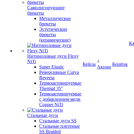
Самолигирующие
брекеты
Металлические
брекеты
Эстетические
брекеты
(керамические)
Ка
Нитиноловые дуги Flexy
NiTi
Кейсы
Кешбэк
Super Elastic
Акции
Реверсивные Curva
Reversa
Термоактивируемые
Thermal 35°
Термоактивируемые
с добавлением меди
Copper NiTi
Стальные дуги
Стальные дуги SS
Стальные плетеные
SS Braided