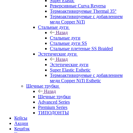
Super Elastic
Реверсивные Curva Reversa
Термоактивируемые Thermal 35°
Термоактивируемые с добавлением
меди Copper NiTi
Стальные дуги
Назад
Стальные дуги
Стальные дуги SS
Стальные плетеные SS Braided
Эстетические дуги
Назад
Эстетические дуги
Super Elastic Esthetic
Термоактивируемые с добавлением
меди Copper NiTi Esthetic
Щечные трубки
Назад
Щечные трубки
Advanced Series
Premium Series
ТИПОДОНТЫ
Кейсы
Акции
Кешбэк