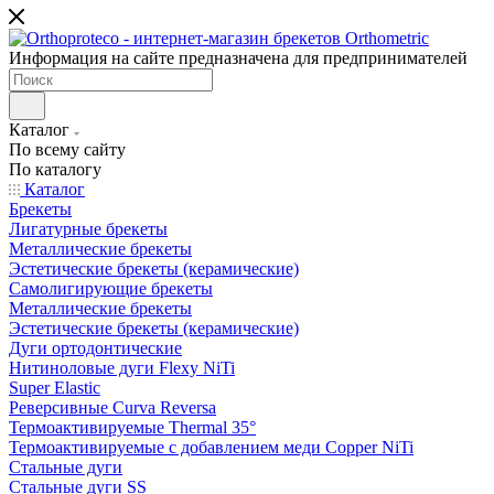
Информация на сайте предназначена для предпринимателей
Каталог
По всему сайту
По каталогу
Каталог
Брекеты
Лигатурные брекеты
Металлические брекеты
Эстетические брекеты (керамические)
Самолигирующие брекеты
Металлические брекеты
Эстетические брекеты (керамические)
Дуги ортодонтические
Нитиноловые дуги Flexy NiTi
Super Elastic
Реверсивные Curva Reversa
Термоактивируемые Thermal 35°
Термоактивируемые с добавлением меди Copper NiTi
Стальные дуги
Стальные дуги SS