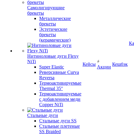
Самолигирующие
брекеты
Металлические
брекеты
Эстетические
брекеты
(керамические)
Ка
Нитиноловые дуги Flexy
NiTi
Кейсы
Кешбэк
Super Elastic
Акции
Реверсивные Curva
Reversa
Термоактивируемые
Thermal 35°
Термоактивируемые
с добавлением меди
Copper NiTi
Стальные дуги
Стальные дуги SS
Стальные плетеные
SS Braided