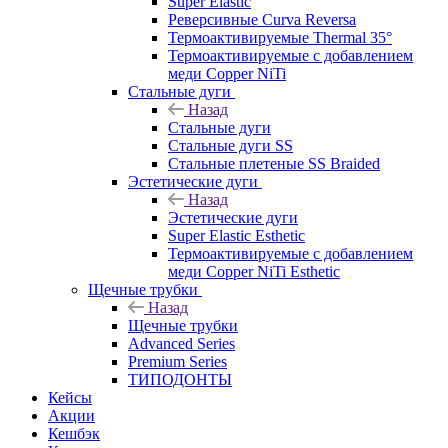
Super Elastic
Реверсивные Curva Reversa
Термоактивируемые Thermal 35°
Термоактивируемые с добавлением
меди Copper NiTi
Стальные дуги
Назад
Стальные дуги
Стальные дуги SS
Стальные плетеные SS Braided
Эстетические дуги
Назад
Эстетические дуги
Super Elastic Esthetic
Термоактивируемые с добавлением
меди Copper NiTi Esthetic
Щечные трубки
Назад
Щечные трубки
Advanced Series
Premium Series
ТИПОДОНТЫ
Кейсы
Акции
Кешбэк