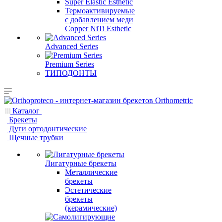
Super Elastic Esthetic
Термоактивируемые
с добавлением меди
Copper NiTi Esthetic
Advanced Series
Premium Series
ТИПОДОНТЫ
Каталог
Брекеты
Дуги ортодонтические
Щечные трубки
Лигатурные брекеты
Металлические
брекеты
Эстетические
брекеты
(керамические)