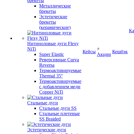
брекеты
Металлические
брекеты
Эстетические
брекеты
(керамические)
Ка
Нитиноловые дуги Flexy
NiTi
Кейсы
Кешбэк
Super Elastic
Акции
Реверсивные Curva
Reversa
Термоактивируемые
Thermal 35°
Термоактивируемые
с добавлением меди
Copper NiTi
Стальные дуги
Стальные дуги SS
Стальные плетеные
SS Braided
Эстетические дуги