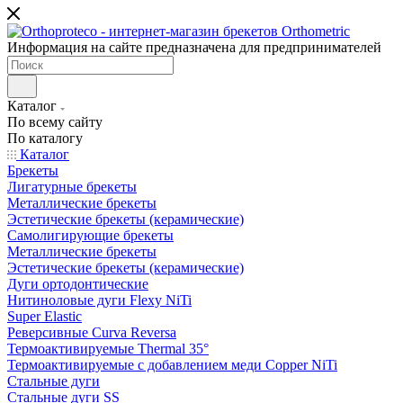
Информация на сайте предназначена для предпринимателей
Каталог
По всему сайту
По каталогу
Каталог
Брекеты
Лигатурные брекеты
Металлические брекеты
Эстетические брекеты (керамические)
Самолигирующие брекеты
Металлические брекеты
Эстетические брекеты (керамические)
Дуги ортодонтические
Нитиноловые дуги Flexy NiTi
Super Elastic
Реверсивные Curva Reversa
Термоактивируемые Thermal 35°
Термоактивируемые с добавлением меди Copper NiTi
Стальные дуги
Стальные дуги SS