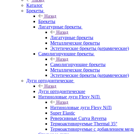
Каталог
Брекеты
Назад
Брекеты
Лигатурные брекеты
Назад
Лигатурные брекеты
Металлические брекеты
Эстетические брекеты (керамические)
Самолигирующие брекеты
Назад
Самолигирующие брекеты
Металлические брекеты
Эстетические брекеты (керамические)
Дуги ортодонтические
Назад
Дуги ортодонтические
Нитиноловые дуги Flexy NiTi
Назад
Нитиноловые дуги Flexy NiTi
Super Elastic
Реверсивные Curva Reversa
Термоактивируемые Thermal 35°
Термоактивируемые с добавлением меди