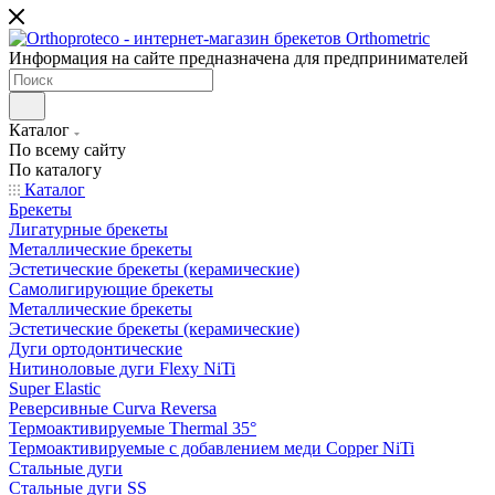
Информация на сайте предназначена для предпринимателей
Каталог
По всему сайту
По каталогу
Каталог
Брекеты
Лигатурные брекеты
Металлические брекеты
Эстетические брекеты (керамические)
Самолигирующие брекеты
Металлические брекеты
Эстетические брекеты (керамические)
Дуги ортодонтические
Нитиноловые дуги Flexy NiTi
Super Elastic
Реверсивные Curva Reversa
Термоактивируемые Thermal 35°
Термоактивируемые с добавлением меди Copper NiTi
Стальные дуги
Стальные дуги SS