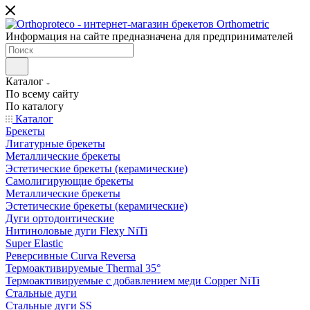
Информация на сайте предназначена для предпринимателей
Каталог
По всему сайту
По каталогу
Каталог
Брекеты
Лигатурные брекеты
Металлические брекеты
Эстетические брекеты (керамические)
Самолигирующие брекеты
Металлические брекеты
Эстетические брекеты (керамические)
Дуги ортодонтические
Нитиноловые дуги Flexy NiTi
Super Elastic
Реверсивные Curva Reversa
Термоактивируемые Thermal 35°
Термоактивируемые с добавлением меди Copper NiTi
Стальные дуги
Стальные дуги SS