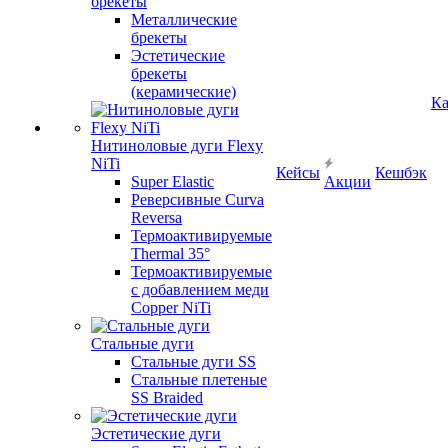
брекеты
Металлические
брекеты
Эстетические
брекеты
(керамические)
Ка
Нитиноловые дуги Flexy
NiTi
Кейсы
Кешбэк
Super Elastic
Акции
Реверсивные Curva
Reversa
Термоактивируемые
Thermal 35°
Термоактивируемые
с добавлением меди
Copper NiTi
Стальные дуги
Стальные дуги SS
Стальные плетеные
SS Braided
Эстетические дуги