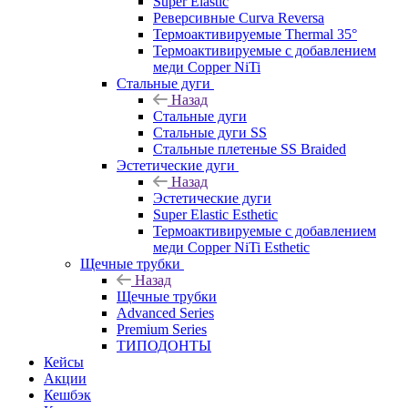
Super Elastic
Реверсивные Curva Reversa
Термоактивируемые Thermal 35°
Термоактивируемые с добавлением
меди Copper NiTi
Стальные дуги
Назад
Стальные дуги
Стальные дуги SS
Стальные плетеные SS Braided
Эстетические дуги
Назад
Эстетические дуги
Super Elastic Esthetic
Термоактивируемые с добавлением
меди Copper NiTi Esthetic
Щечные трубки
Назад
Щечные трубки
Advanced Series
Premium Series
ТИПОДОНТЫ
Кейсы
Акции
Кешбэк