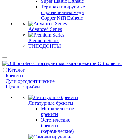
Super Elastic Esthetic
Термоактивируемые
с добавлением меди
Copper NiTi Esthetic
Advanced Series
Premium Series
ТИПОДОНТЫ
Каталог
Брекеты
Дуги ортодонтические
Щечные трубки
Лигатурные брекеты
Металлические
брекеты
Эстетические
брекеты
(керамические)