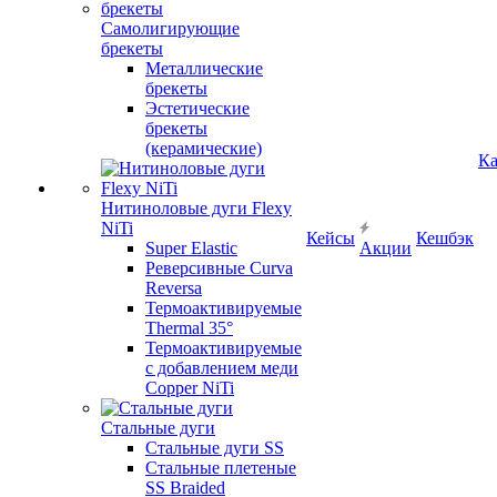
Самолигирующие
брекеты
Металлические
брекеты
Эстетические
брекеты
(керамические)
Ка
Нитиноловые дуги Flexy
NiTi
Кейсы
Кешбэк
Super Elastic
Акции
Реверсивные Curva
Reversa
Термоактивируемые
Thermal 35°
Термоактивируемые
с добавлением меди
Copper NiTi
Стальные дуги
Стальные дуги SS
Стальные плетеные
SS Braided