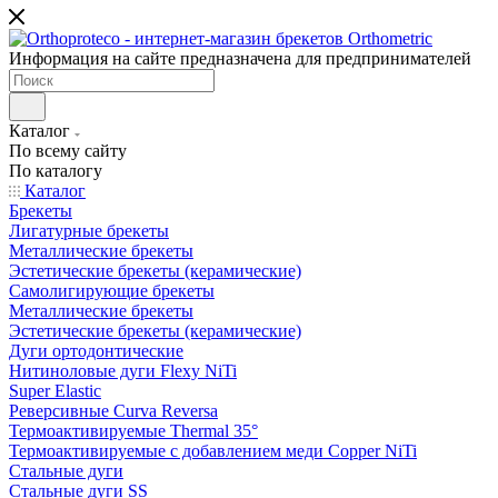
Информация на сайте предназначена для предпринимателей
Каталог
По всему сайту
По каталогу
Каталог
Брекеты
Лигатурные брекеты
Металлические брекеты
Эстетические брекеты (керамические)
Самолигирующие брекеты
Металлические брекеты
Эстетические брекеты (керамические)
Дуги ортодонтические
Нитиноловые дуги Flexy NiTi
Super Elastic
Реверсивные Curva Reversa
Термоактивируемые Thermal 35°
Термоактивируемые с добавлением меди Copper NiTi
Стальные дуги
Стальные дуги SS