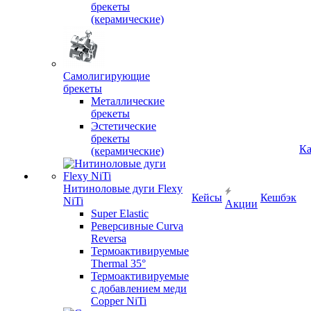
брекеты
(керамические)
Самолигирующие
брекеты
Металлические
брекеты
Эстетические
брекеты
Ка
(керамические)
Нитиноловые дуги Flexy
Кейсы
Кешбэк
NiTi
Акции
Super Elastic
Реверсивные Curva
Reversa
Термоактивируемые
Thermal 35°
Термоактивируемые
с добавлением меди
Copper NiTi