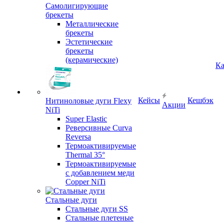
Самолигирующие
брекеты
Металлические
брекеты
Эстетические
брекеты
(керамические)
Ка
Кейсы
Кешбэк
Нитиноловые дуги Flexy
Акции
NiTi
Super Elastic
Реверсивные Curva
Reversa
Термоактивируемые
Thermal 35°
Термоактивируемые
с добавлением меди
Copper NiTi
Стальные дуги
Стальные дуги SS
Стальные плетеные