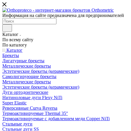
Информация на сайте предназначена для предпринимателей
Каталог
По всему сайту
По каталогу
Каталог
Брекеты
Лигатурные брекеты
Металлические брекеты
Эстетические брекеты (керамические)
Самолигирующие брекеты
Металлические брекеты
Эстетические брекеты (керамические)
Дуги ортодонтические
Нитиноловые дуги Flexy NiTi
Super Elastic
Реверсивные Curva Reversa
Термоактивируемые Thermal 35°
Термоактивируемые с добавлением меди Copper NiTi
Стальные дуги
Стальные дуги SS