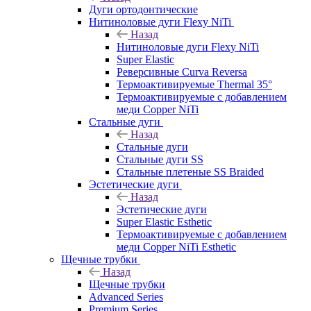
Дуги ортодонтические
Нитиноловые дуги Flexy NiTi
Назад
Нитиноловые дуги Flexy NiTi
Super Elastic
Реверсивные Curva Reversa
Термоактивируемые Thermal 35°
Термоактивируемые с добавлением
меди Copper NiTi
Стальные дуги
Назад
Стальные дуги
Стальные дуги SS
Стальные плетеные SS Braided
Эстетические дуги
Назад
Эстетические дуги
Super Elastic Esthetic
Термоактивируемые с добавлением
меди Copper NiTi Esthetic
Щечные трубки
Назад
Щечные трубки
Advanced Series
Premium Series