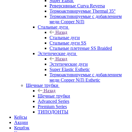
Super Elastic
Реверсивные Curva Reversa
Термоактивируемые Thermal 35°
Термоактивируемые с добавлением
меди Copper NiTi
Стальные дуги
Назад
Стальные дуги
Стальные дуги SS
Стальные плетеные SS Braided
Эстетические дуги
Назад
Эстетические дуги
Super Elastic Esthetic
Термоактивируемые с добавлением
меди Copper NiTi Esthetic
Щечные трубки
Назад
Щечные трубки
Advanced Series
Premium Series
ТИПОДОНТЫ
Кейсы
Акции
Кешбэк