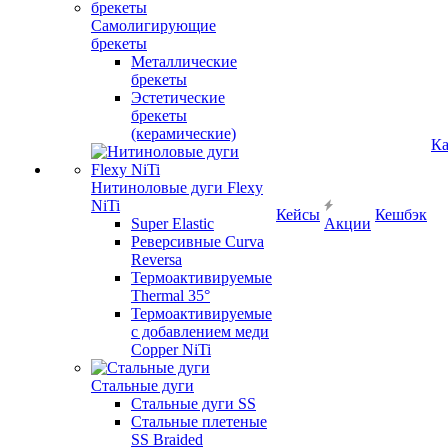
Самолигирующие
брекеты
Металлические
брекеты
Эстетические
брекеты
(керамические)
Ка
Нитиноловые дуги Flexy
NiTi
Кейсы
Кешбэк
Super Elastic
Акции
Реверсивные Curva
Reversa
Термоактивируемые
Thermal 35°
Термоактивируемые
с добавлением меди
Copper NiTi
Стальные дуги
Стальные дуги SS
Стальные плетеные
SS Braided