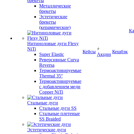
брекеты
Металлические
брекеты
Эстетические
брекеты
(керамические)
Ка
Нитиноловые дуги Flexy
NiTi
Кейсы
Кешбэк
Super Elastic
Акции
Реверсивные Curva
Reversa
Термоактивируемые
Thermal 35°
Термоактивируемые
с добавлением меди
Copper NiTi
Стальные дуги
Стальные дуги SS
Стальные плетеные
SS Braided
Эстетические дуги