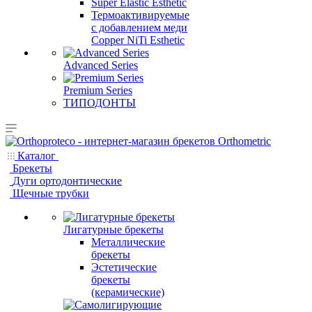
Super Elastic Esthetic
Термоактивируемые
с добавлением меди
Copper NiTi Esthetic
Advanced Series
Premium Series
ТИПОДОНТЫ
Каталог
Брекеты
Дуги ортодонтические
Щечные трубки
Лигатурные брекеты
Металлические
брекеты
Эстетические
брекеты
(керамические)