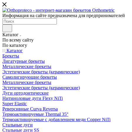
Информация на сайте предназначена для предпринимателей
Каталог
По всему сайту
По каталогу
Каталог
Брекеты
Лигатурные брекеты
Металлические брекеты
Эстетические брекеты (керамические)
Самолигирующие брекеты
Металлические брекеты
Эстетические брекеты (керамические)
Дуги ортодонтические
Нитиноловые дуги Flexy NiTi
Super Elastic
Реверсивные Curva Reversa
Термоактивируемые Thermal 35°
Термоактивируемые с добавлением меди Copper NiTi
Стальные дуги
Стальные дуги SS