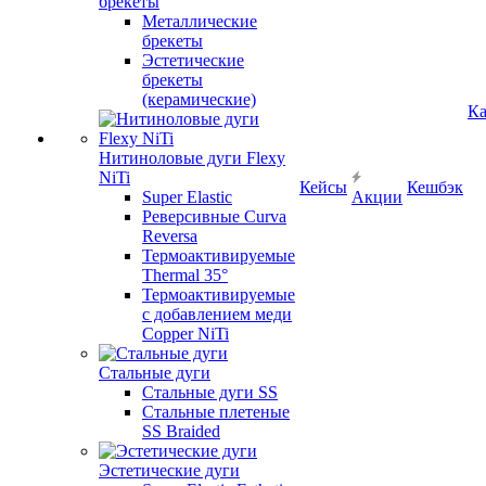
брекеты
Металлические
брекеты
Эстетические
брекеты
(керамические)
Ка
Нитиноловые дуги Flexy
NiTi
Кейсы
Кешбэк
Super Elastic
Акции
Реверсивные Curva
Reversa
Термоактивируемые
Thermal 35°
Термоактивируемые
с добавлением меди
Copper NiTi
Стальные дуги
Стальные дуги SS
Стальные плетеные
SS Braided
Эстетические дуги