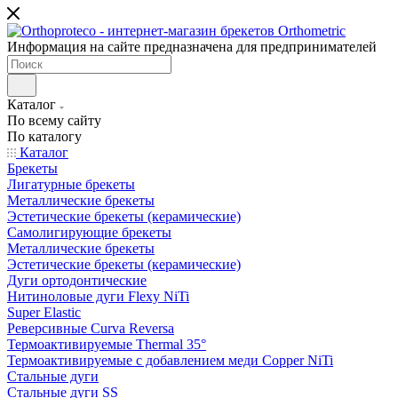
Информация на сайте предназначена для предпринимателей
Каталог
По всему сайту
По каталогу
Каталог
Брекеты
Лигатурные брекеты
Металлические брекеты
Эстетические брекеты (керамические)
Самолигирующие брекеты
Металлические брекеты
Эстетические брекеты (керамические)
Дуги ортодонтические
Нитиноловые дуги Flexy NiTi
Super Elastic
Реверсивные Curva Reversa
Термоактивируемые Thermal 35°
Термоактивируемые с добавлением меди Copper NiTi
Стальные дуги
Стальные дуги SS