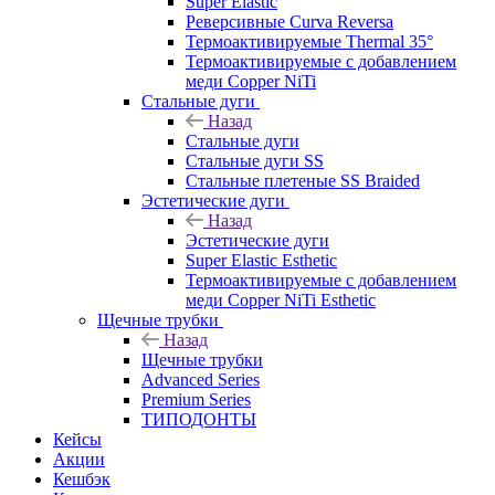
Super Elastic
Реверсивные Curva Reversa
Термоактивируемые Thermal 35°
Термоактивируемые с добавлением
меди Copper NiTi
Стальные дуги
Назад
Стальные дуги
Стальные дуги SS
Стальные плетеные SS Braided
Эстетические дуги
Назад
Эстетические дуги
Super Elastic Esthetic
Термоактивируемые с добавлением
меди Copper NiTi Esthetic
Щечные трубки
Назад
Щечные трубки
Advanced Series
Premium Series
ТИПОДОНТЫ
Кейсы
Акции
Кешбэк