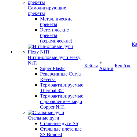
Самолигирующие
брекеты
Металлические
брекеты
Эстетические
брекеты
(керамические)
Ка
Нитиноловые дуги Flexy
NiTi
Кейсы
Кешбэк
Super Elastic
Акции
Реверсивные Curva
Reversa
Термоактивируемые
Thermal 35°
Термоактивируемые
с добавлением меди
Copper NiTi
Стальные дуги
Стальные дуги SS
Стальные плетеные
SS Braided