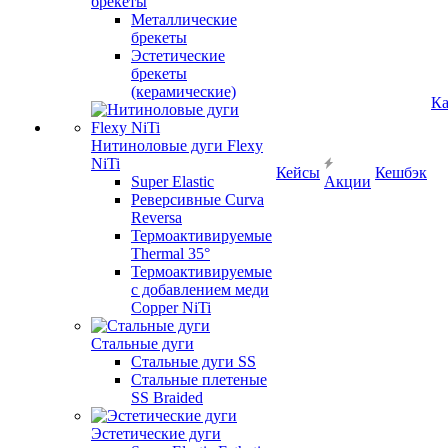
брекеты
Металлические
брекеты
Эстетические
брекеты
(керамические)
Ка
Нитиноловые дуги Flexy
NiTi
Кейсы
Кешбэк
Super Elastic
Акции
Реверсивные Curva
Reversa
Термоактивируемые
Thermal 35°
Термоактивируемые
с добавлением меди
Copper NiTi
Стальные дуги
Стальные дуги SS
Стальные плетеные
SS Braided
Эстетические дуги