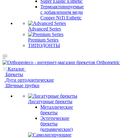
Super Elastic Esthetic
Термоактивируемые
с добавлением меди
Copper NiTi Esthetic
Advanced Series
Premium Series
ТИПОДОНТЫ
Каталог
Брекеты
Дуги ортодонтические
Щечные трубки
Лигатурные брекеты
Металлические
брекеты
Эстетические
брекеты
(керамические)